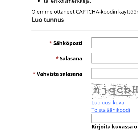
tai erikoismerkkejä.
Olemme ottaneet CAPTCHA-koodin käyttöön
Luo tunnus
Sähköposti
Salasana
Vahvista salasana
Luo uusi kuva
Toista äänikoodi
Uusi
kuva
Kirjoita kuvassa 
on