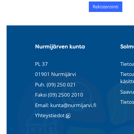
valmis
Nurmijärven kunta
Solm
PL 37
Tieto
01901 Nurmijärvi
Tieto
käsitt
Puh. (09) 250 021
Saavu
Faksi (09) 2500 2010
Tieto
Email: kunta@nurmijarvi.fi
Yhteystiedot