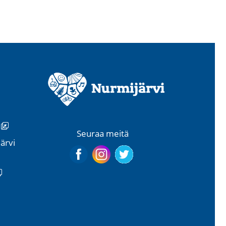
i
Seuraa meitä
ärvi