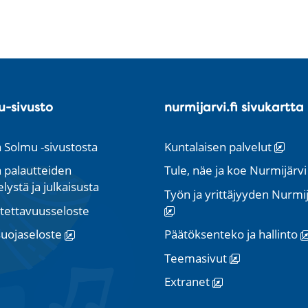
u-sivusto
nurmijarvi.fi sivukartta
a Solmu -sivustosta
Kuntalaisen palvelut
a palautteiden
Tule, näe ja koe Nurmijärv
elystä ja julkaisusta
Työn ja yrittäjyyden Nurmij
tettavuusseloste
suojaseloste
Päätöksenteko ja hallinto
Teemasivut
Extranet