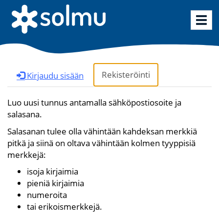
Vaih
siirt
Rekisteröinti
Kirjaudu sisään
Luo uusi tunnus antamalla sähköpostiosoite ja
salasana.
Salasanan tulee olla vähintään kahdeksan merkkiä
pitkä ja siinä on oltava vähintään kolmen tyyppisiä
merkkejä:
isoja kirjaimia
pieniä kirjaimia
numeroita
tai erikoismerkkejä.