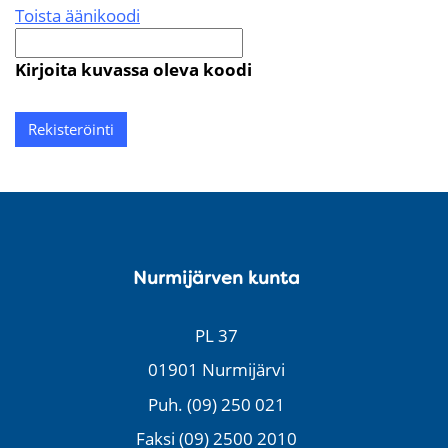
Toista äänikoodi
Uusi
kuva
Kirjoita kuvassa oleva koodi
on
valmis
Nurmijärven kunta
PL 37
01901 Nurmijärvi
Puh. (09) 250 021
Faksi (09) 2500 2010