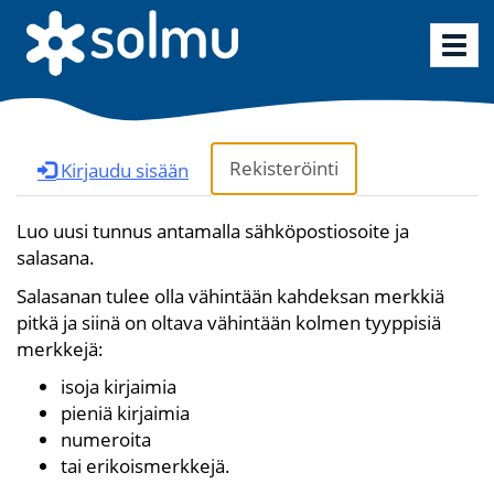
Vaih
siirt
Rekisteröinti
Kirjaudu sisään
Luo uusi tunnus antamalla sähköpostiosoite ja
salasana.
Salasanan tulee olla vähintään kahdeksan merkkiä
pitkä ja siinä on oltava vähintään kolmen tyyppisiä
merkkejä:
isoja kirjaimia
pieniä kirjaimia
numeroita
tai erikoismerkkejä.