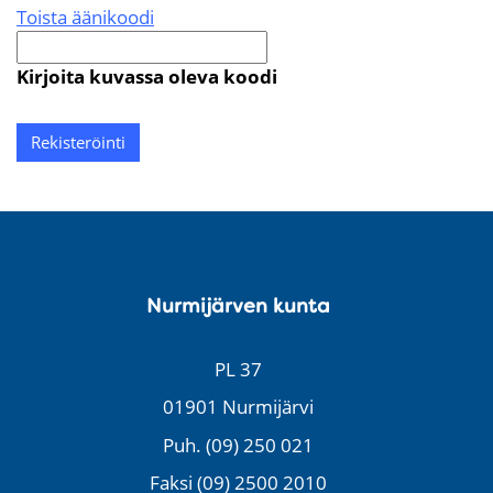
Toista äänikoodi
Uusi
kuva
Kirjoita kuvassa oleva koodi
on
valmis
Nurmijärven kunta
PL 37
01901 Nurmijärvi
Puh. (09) 250 021
Faksi (09) 2500 2010