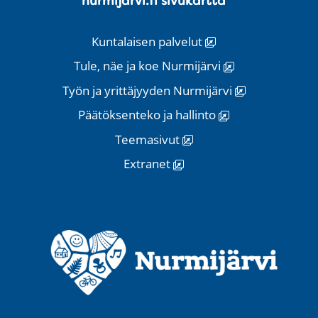
nurmijarvi.fi sivukartta
Kuntalaisen palvelut
Tule, näe ja koe Nurmijärvi
Työn ja yrittäjyyden Nurmijärvi
Päätöksenteko ja hallinto
Teemasivut
Extranet