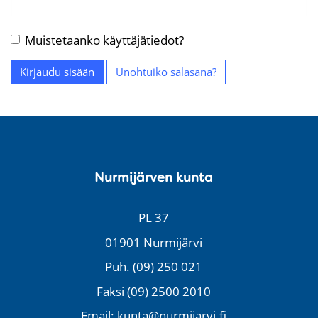
Muistetaanko käyttäjätiedot?
Kirjaudu sisään
Unohtuiko salasana?
Nurmijärven kunta
PL 37
01901 Nurmijärvi
Puh. (09) 250 021
Faksi (09) 2500 2010
Email: kunta@nurmijarvi.fi